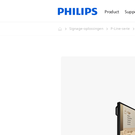
Product
Supp
Signage-oplossingen
P-Line-serie