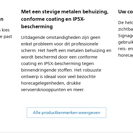
Met een stevige metalen behuizing,
Uw con
en
conforme coating en IP5X-
De hel
bescherming
zichtba
 kies
Signag
ie past
Uitdagende omstandigheden zijn geen
gebruik
enkel probleem voor dit professionele
reis- e
scherm. Het heeft een metalen behuizing en
horeca
wordt beschermd door een conforme
coating en IP5X-bescherming tegen
binnendringende stoffen. Het robuuste
ontwerp is ideaal voor veel bezochte
horecagelegenheden, drukke
vervoersknooppunten en meer.
Alle productkenmerken weergeven