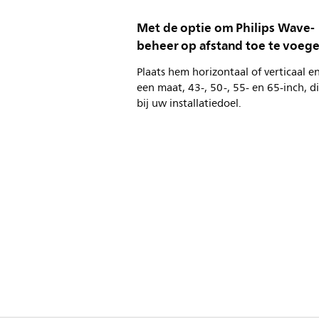
Met de optie om Philips Wave-
beheer op afstand toe te voeg
Plaats hem horizontaal of verticaal en
een maat, 43-, 50-, 55- en 65-inch, d
bij uw installatiedoel.