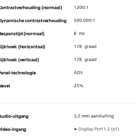
Contrastverhouding (normaal)
1200:1
Dynamische contrastverhouding
500.000:1
Responstijd (normaal)
8 ms
Kijkhoek (horizontaal)
178 graad
Kijkhoek (verticaal)
178 graad
Panel-technologie
ADS
Nevel
25%
Audio-uitgang
3,5 mm aansluiting
Video-ingang
Display Port1.2 (x1)