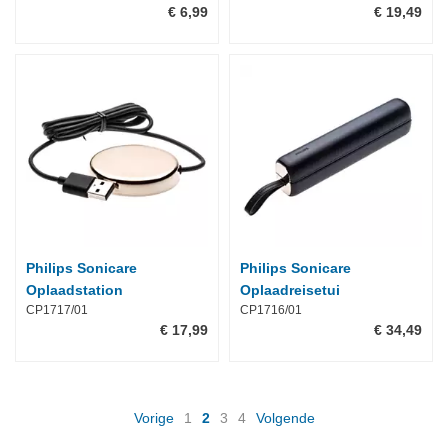
€ 6,99
€ 19,49
Philips Sonicare
Philips Sonicare
Oplaadstation
Oplaadreisetui
CP1717/01
CP1716/01
€ 17,99
€ 34,49
(current)
Vorige
1
2
3
4
Volgende