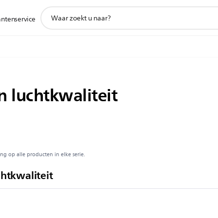
support
antenservice
zoeken
icoon
n luchtkwaliteit
ng op alle producten in elke serie.
chtkwaliteit