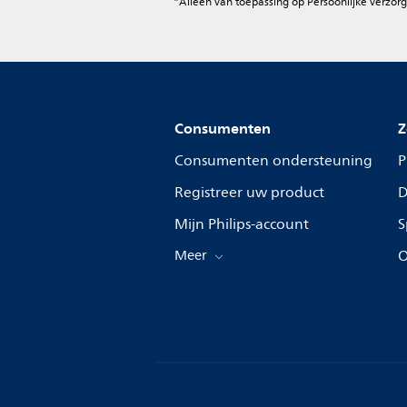
*Alleen van toepassing op Persoonlijke verzorg
Consumenten
Z
Consumenten ondersteuning
P
Registreer uw product
D
Mijn Philips-account
S
Meer
O