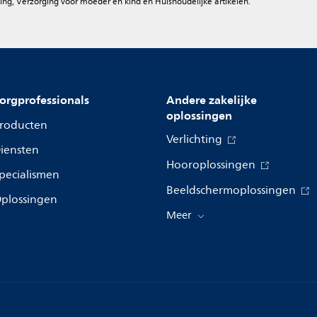
ing, Verzorging voor moeder en kind en Huishoudelijke artikelen.
orgprofessionals
Andere zakelijke
oplossingen
roducten
Verlichting
iensten
Hooroplossingen
pecialismen
Beeldschermoplossingen
plossingen
Meer