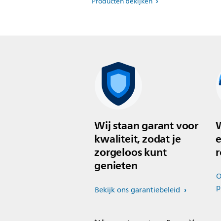
Producten bekijken
Wij staan garant voor
W
kwaliteit, zodat je
e
zorgeloos kunt
r
genieten
O
p
Bekijk ons garantiebeleid