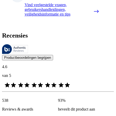
Vind veelgestelde vragen,
gebruikershandleidingen,
veiligheidsinformatie en tips
Recensies
Deze beoordelingen worden beheerd door Bazaarvoice en voldoen aan h
De mening van onze klanten is nuttig voor iedereen, of het nu een re
Productbeoordelingen begrijpen
4.6
van 5
538
93
%
Reviews & awards
beveelt dit product aan