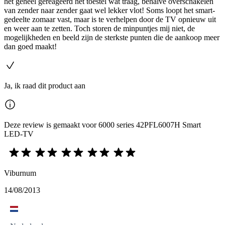
het geheel gereageerd het toestel wat traag, behalve overschakelen
van zender naar zender gaat wel lekker vlot! Soms loopt het smart-
gedeelte zomaar vast, maar is te verhelpen door de TV opnieuw uit
en weer aan te zetten. Toch storen de minpuntjes mij niet, de
mogelijkheden en beeld zijn de sterkste punten die de aankoop meer
dan goed maakt!
Ja, ik raad dit product aan
Deze review is gemaakt voor 6000 series 42PFL6007H Smart
LED-TV
Viburnum
14/08/2013