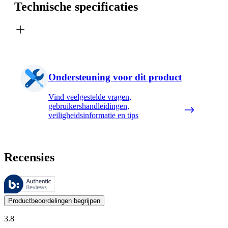
Technische specificaties
Ondersteuning voor dit product
Vind veelgestelde vragen,
gebruikershandleidingen,
veiligheidsinformatie en tips
Recensies
Deze beoordelingen worden beheerd door Bazaarvoice en voldoen aan h
De mening van onze klanten is nuttig voor iedereen, of het nu een re
Productbeoordelingen begrijpen
3.8