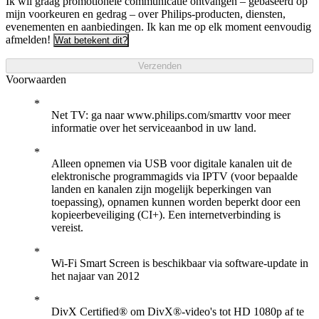
Ik wil graag promotionele communicatie ontvangen – gebaseerd op
mijn voorkeuren en gedrag – over Philips-producten, diensten,
evenementen en aanbiedingen. Ik kan me op elk moment eenvoudig
afmelden!
Wat betekent dit?
Verzenden
Voorwaarden
Net TV: ga naar www.philips.com/smarttv voor meer
informatie over het serviceaanbod in uw land.
Alleen opnemen via USB voor digitale kanalen uit de
elektronische programmagids via IPTV (voor bepaalde
landen en kanalen zijn mogelijk beperkingen van
toepassing), opnamen kunnen worden beperkt door een
kopieerbeveiliging (CI+). Een internetverbinding is
vereist.
Wi-Fi Smart Screen is beschikbaar via software-update in
het najaar van 2012
DivX Certified® om DivX®-video's tot HD 1080p af te