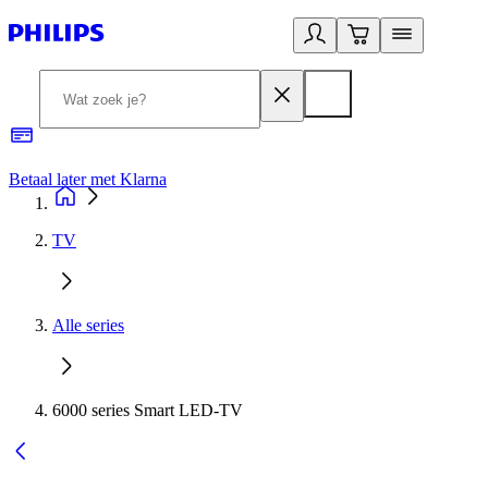
Betaal later met Klarna
R
TV
Alle series
6000 series Smart LED-TV