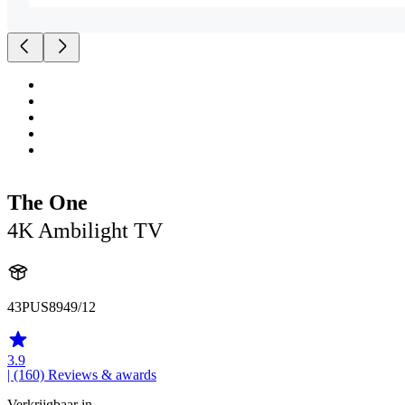
The One
4K Ambilight TV
43PUS8949/12
3.9
| (160)
Reviews & awards
Verkrijgbaar in