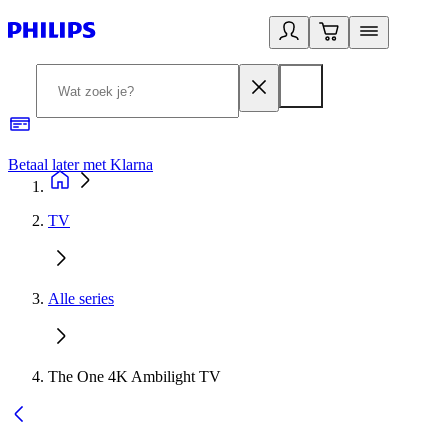
Betaal later met Klarna
R
TV
Alle series
The One 4K Ambilight TV