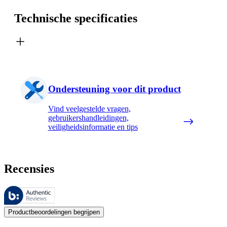
Technische specificaties
Ondersteuning voor dit product
Vind veelgestelde vragen,
gebruikershandleidingen,
veiligheidsinformatie en tips
Recensies
Deze beoordelingen worden beheerd door Bazaarvoice en voldoen aan h
De mening van onze klanten is nuttig voor iedereen, of het nu een re
Productbeoordelingen begrijpen