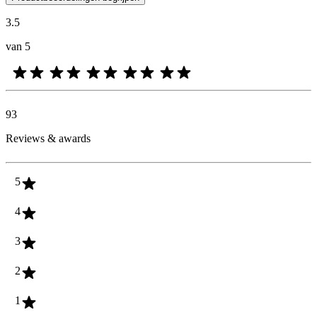
3.5
van 5
93
Reviews & awards
5
4
3
2
1