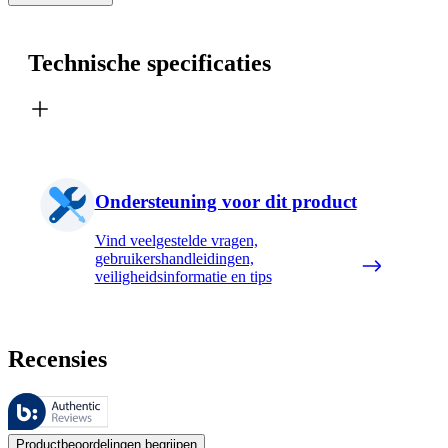
Technische specificaties
Ondersteuning voor dit product
Vind veelgestelde vragen,
gebruikershandleidingen,
veiligheidsinformatie en tips
Recensies
Deze beoordelingen worden beheerd door Bazaarvoice en voldoen aan h
De mening van onze klanten is nuttig voor iedereen, of het nu een re
Productbeoordelingen begrijpen