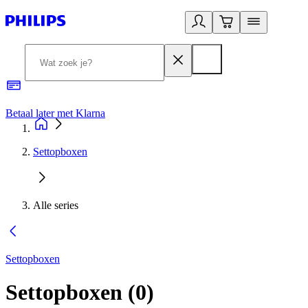
Betaal later met Klarna
R
Settopboxen
Alle series
Settopboxen
Settopboxen
(
0
)