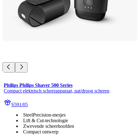
Philips Philips Shaver 500 Series
Compact elektrisch scheerapparaat, nat/droog scheren
S591/05
SteelPrecision-mesjes
Lift & Cut-technologie
Zwevende scheerhoofden
Compact ontwerp