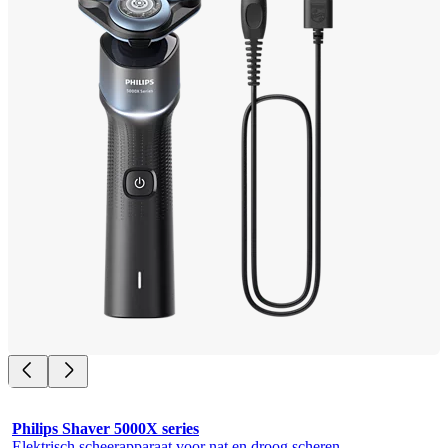
Philips Shaver 5000X series
Elektrisch scheerapparaat voor nat en droog scheren