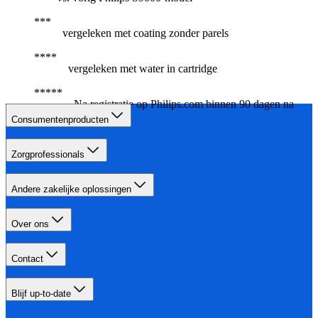
vergeleken met coating zonder parels
vergeleken met water in cartridge
Na registratie op Philips.com binnen 90 dagen na
aankoop
Consumentenproducten
Zorgprofessionals
Andere zakelijke oplossingen
Over ons
Contact
Blijf up-to-date