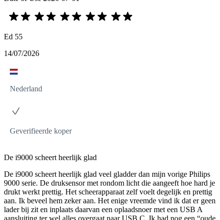
Ed 55
14/07/2026
Nederland
Geverifieerde koper
De i9000 scheert heerlijk glad
De i9000 scheert heerlijk glad veel gladder dan mijn vorige Philips
9000 serie. De druksensor met rondom licht die aangeeft hoe hard je
drukt werkt prettig. Het scheerapparaat zelf voelt degelijk en prettig
aan. Ik beveel hem zeker aan. Het enige vreemde vind ik dat er geen
lader bij zit en inplaats daarvan een oplaadsnoer met een USB A
aansluiting ter wel alles overgaat naar USB C. Ik had nog een “oude