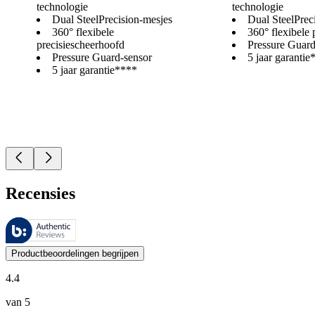
technologie
technologie
Dual SteelPrecision-mesjes
Dual SteelPrec
360° flexibele
360° flexibele 
precisiescheerhoofd
Pressure Guard
Pressure Guard-sensor
5 jaar garantie
5 jaar garantie****
Recensies
Deze beoordelingen worden beheerd door Bazaarvoice en voldoen aan h
De mening van onze klanten is nuttig voor iedereen, of het nu een re
Productbeoordelingen begrijpen
4.4
van 5