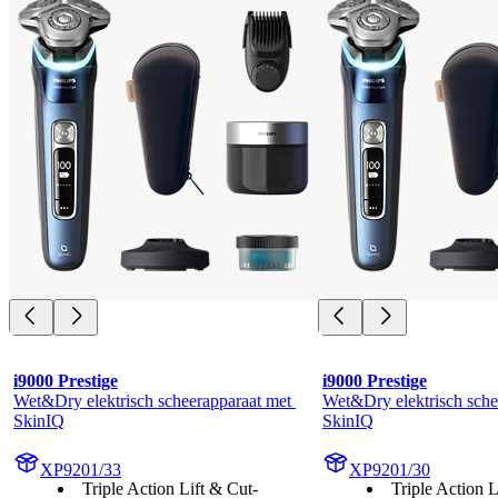
i9000 Prestige
i9000 Prestige
Wet&Dry elektrisch scheerapparaat met 
Wet&Dry elektrisch schee
SkinIQ
SkinIQ
XP9201/33
XP9201/30
Triple Action Lift & Cut-
Triple Action L