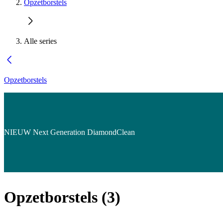
Opzetborstels
Alle series
Opzetborstels
NIEUW Next Generation DiamondClean
Opzetborstels
(
3
)