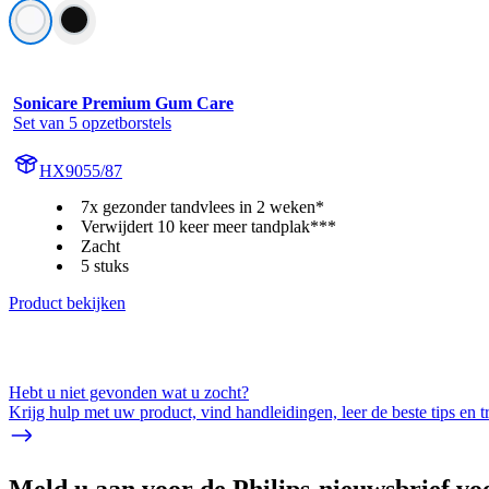
Sonicare Premium Gum Care
Set van 5 opzetborstels
HX9055/87
7x gezonder tandvlees in 2 weken*
Verwijdert 10 keer meer tandplak***
Zacht
5 stuks
Product bekijken
Hebt u niet gevonden wat u zocht?
Krijg hulp met uw product, vind handleidingen, leer de beste tips en 
Meld u aan voor de Philips-nieuwsbrief vo