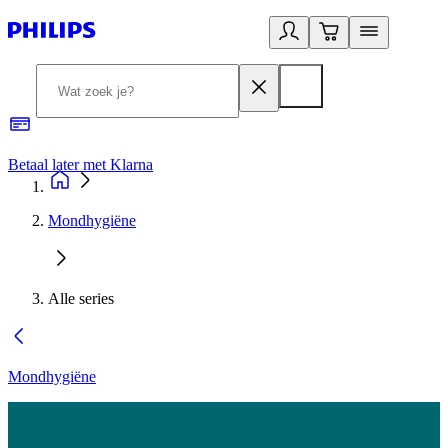
Betaal later met Klarna
R
Mondhygiëne
Alle series
Mondhygiëne