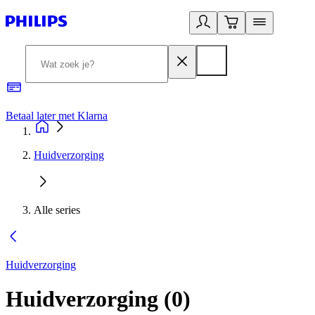
Betaal later met Klarna
R
Huidverzorging
Alle series
Huidverzorging
Huidverzorging
(
0
)