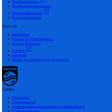
Hooroplossingen
Beeldschermoplossingen
Dicteeroplossingen
Kantoormonitoren
Over ons
Ontdekken
Nieuws & Achtergronden
Investor Relations
Carrière
Innovatie
Milieu, maatschappij en governance
Contact
Ontdekken
Klantenservice
Ondersteuning professionele gezondheidszorg
Contact opnemen