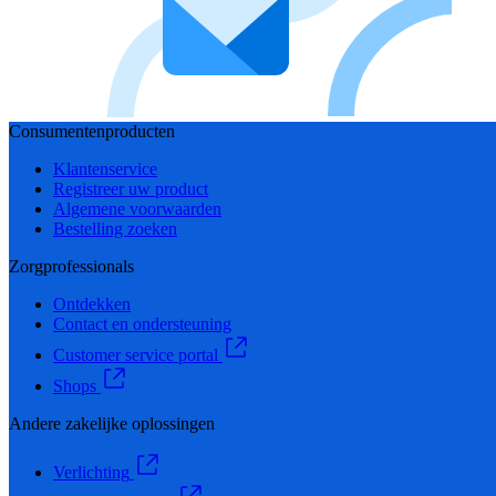
Consumentenproducten
Klantenservice
Registreer uw product
Algemene voorwaarden
Bestelling zoeken
Zorgprofessionals
Ontdekken
Contact en ondersteuning
Customer service portal
Shops
Andere zakelijke oplossingen
Verlichting