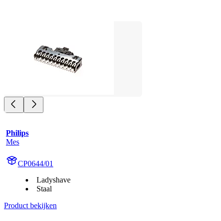
Philips
Mes
CP0644/01
Ladyshave
Staal
Product bekijken