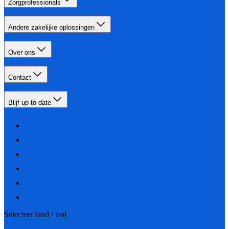
Zorgprofessionals
Andere zakelijke oplossingen
Over ons
Contact
Blijf up-to-date
Selecteer land / taal