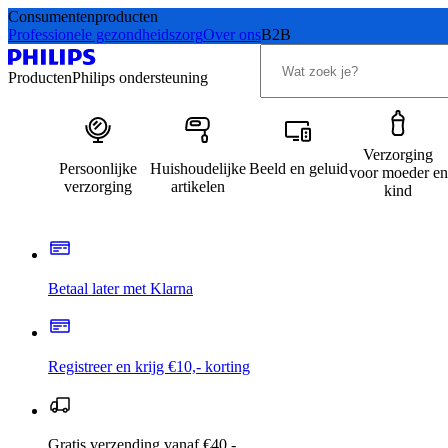
Consumentenproducten
Professionele gezondheidszorg
Over ons
B2B
Producten
Philips ondersteuning
Verzorging
Persoonlijke
Huishoudelijke
Beeld en geluid
voor moeder en
verzorging
artikelen
kind
Betaal later met Klarna
Registreer en krijg €10,- korting
Gratis verzending vanaf €40,-