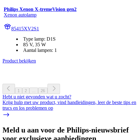
Philips Xenon X-tremeVision gen2
Xenon autolamp
85415XV2S1
Type lamp: D1S
85 V, 35 W
Aantal lampen: 1
Product bekijken
1
2
...
26
Hebt u niet gevonden wat u zocht?
Krijg hulp met uw product, vind handleidingen, leer de beste tips en
trucs en los problemen op
Meld u aan voor de Philips-nieuwsbrief
voor exclusieve aanbiedingen