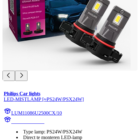
Philips Car lights
LED-MISTLAMP [≈PS24W/PSX24W]
LUM11086U2500CX/10
11086U2500CX
Type lamp: PS24W/PSX24W
Direct te monteren LED-lamp