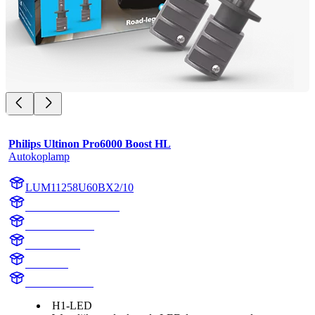
Philips Ultinon Pro6000 Boost HL
Autokoplamp
LUM11258U60BX2/10
LUM11258U60BX2
11258U60BX2
11258U60B
H1 Boost
H1 LED Boost
H1-LED