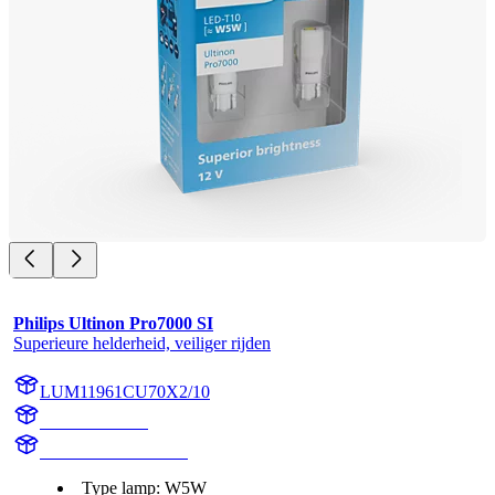
Philips Ultinon Pro7000 SI
Superieure helderheid, veiliger rijden
LUM11961CU70X2/10
11961CU70X2
LUM11961CU70X2
Type lamp: W5W