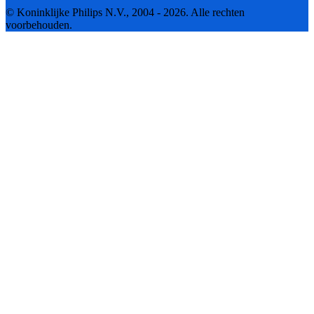
© Koninklijke Philips N.V., 2004 - 2026. Alle rechten
voorbehouden.