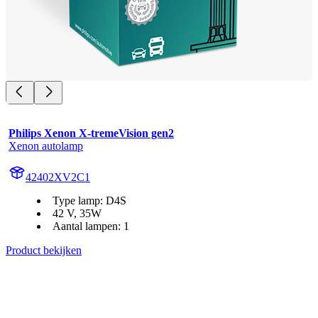
Philips Xenon X-tremeVision gen2
Xenon autolamp
42402XV2C1
Type lamp: D4S
42 V, 35W
Aantal lampen: 1
Product bekijken