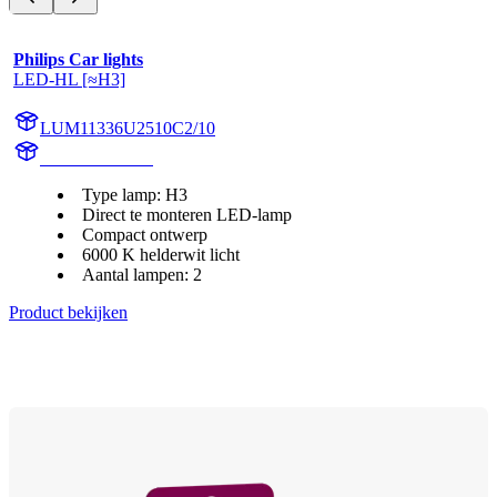
Philips Car lights
LED-HL [≈H3]
LUM11336U2510C2/10
11336U2510C2
Type lamp: H3
Direct te monteren LED-lamp
Compact ontwerp
6000 K helderwit licht
Aantal lampen: 2
Product bekijken