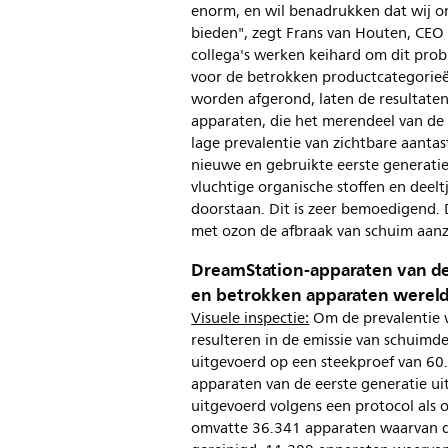
enorm, en wil benadrukken dat wij on
bieden", zegt Frans van Houten, CEO 
collega's werken keihard om dit prob
voor de betrokken productcategorieë
worden afgerond, laten de resultaten
apparaten, die het merendeel van de
lage prevalentie van zichtbare aanta
nieuwe en gebruikte eerste generati
vluchtige organische stoffen en dee
doorstaan. Dit is zeer bemoedigend. D
met ozon de afbraak van schuim aanzi
DreamStation-apparaten van de
en betrokken apparaten wereld
Visuele inspectie:
Om de prevalentie v
resulteren in de emissie van schuimde
uitgevoerd op een steekproef van 6
apparaten van de eerste generatie ui
uitgevoerd volgens een protocol als 
omvatte 36.341 apparaten waarvan d