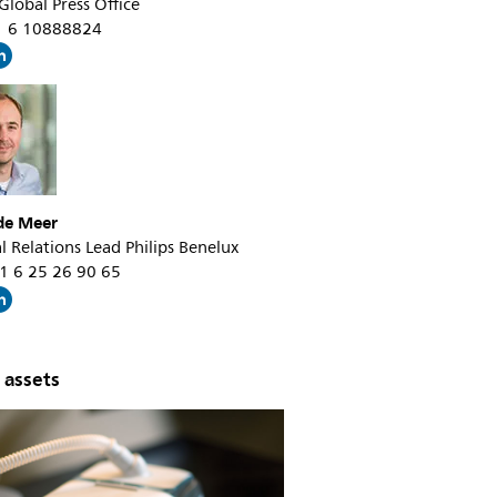
 Global Press Office
31 6 10888824
 de Meer
l Relations Lead Philips Benelux
31 6 25 26 90 65
 assets