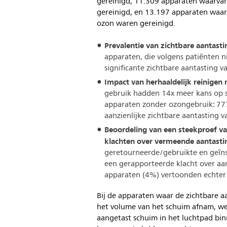
gereinigd, 11.309 apparaten waarva
gereinigd, en 13.197 apparaten waarv
ozon waren gereinigd.
Prevalentie van zichtbare aantast
apparaten, die volgens patiënten n
significante zichtbare aantasting v
Impact van herhaaldelijk reinigen
gebruik hadden 14x meer kans op s
apparaten zonder ozongebruik: 77
aanzienlijke zichtbare aantasting v
Beoordeling van een steekproef v
klachten over vermeende aantasti
geretourneerde/gebruikte en geïns
een gerapporteerde klacht over aan
apparaten (4%) vertoonden echter 
Bij de apparaten waar de zichtbare aa
het volume van het schuim afnam, we
aangetast schuim in het luchtpad bi