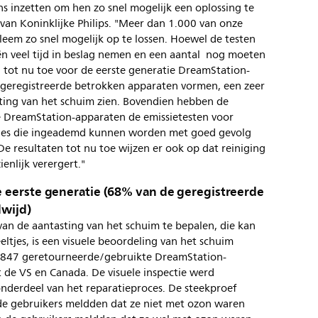
s inzetten om hen zo snel mogelijk een oplossing te
van Koninklijke Philips. "Meer dan 1.000 van onze
leem zo snel mogelijk op te lossen. Hoewel de testen
n veel tijd in beslag nemen en een aantal nog moeten
 tot nu toe voor de eerste generatie DreamStation-
 geregistreerde betrokken apparaten vormen, een zeer
sting van het schuim zien. Bovendien hebben de
e DreamStation-apparaten de emissietesten voor
ltjes die ingeademd kunnen worden met goed gevolg
e resultaten tot nu toe wijzen er ook op dat reiniging
enlijk verergert."
 eerste generatie (68% van de geregistreerde
wijd)
an de aantasting van het schuim te bepalen, die kan
eltjes, is een visuele beoordeling van het schuim
0.847 geretourneerde/gebruikte DreamStation-
t de VS en Canada. De visuele inspectie werd
onderdeel van het reparatieproces. De steekproef
e gebruikers meldden dat ze niet met ozon waren