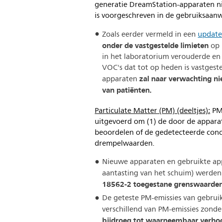
generatie DreamStation-apparaten ni
is voorgeschreven in de gebruiksaanw
Zoals eerder vermeld in een
updat
onder de vastgestelde limieten
op 
in het laboratorium verouderde en 
VOC's dat tot op heden is vastgest
zal naar verwachting ni
apparaten
van patiënten.
Particulate Matter (PM) (deeltjes):
PM-
uitgevoerd om (1) de door de apparate
beoordelen of de gedetecteerde conce
drempelwaarden.
Nieuwe apparaten en gebruikte app
aantasting van het schuim) werden
18562-2 toegestane grenswaarden
De geteste PM-emissies van gebruik
verschillend van PM-emissies zond
bijdroeg tot waarneembaar verhoog