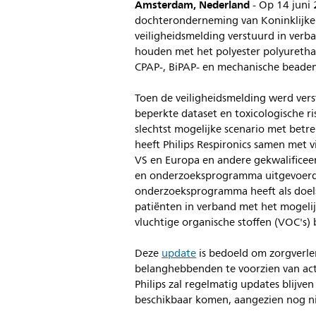
Amsterdam, Nederland
- Op 14 juni 
dochteronderneming van Koninklijke P
veiligheidsmelding verstuurd in verb
houden met het polyester polyuretha
CPAP-, BiPAP- en mechanische beade
Toen de veiligheidsmelding werd verst
beperkte dataset en toxicologische ri
slechtst mogelijke scenario met betre
heeft Philips Respironics samen met vi
VS en Europa en andere gekwalificee
en onderzoeksprogramma uitgevoerd 
onderzoeksprogramma heeft als doelst
patiënten in verband met het mogelij
vluchtige organische stoffen (VOC's)
Deze
update
is bedoeld om zorgverlen
belanghebbenden te voorzien van actu
Philips zal regelmatig updates blijve
beschikbaar komen, aangezien nog nie