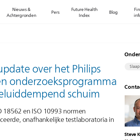
Nieuws &
Future Health
Fin
Pers
Blog
Achtergronden
Index
inf
Onde
update over het Philips
Slaap
- en onderzoeksprogramma
Conta
geluiddempend schuim
ISO 18562 en ISO 10993 normen
iceerde, onafhankelijke testlaboratoria in
Steve K