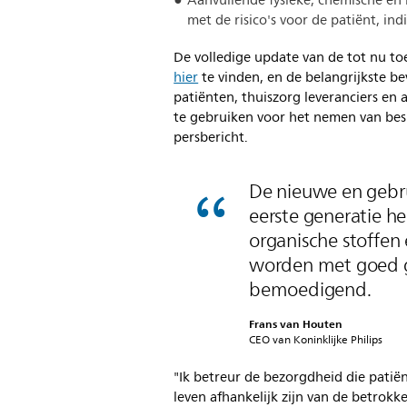
Aanvullende fysieke, chemische en 
met de risico's voor de patiënt, in
De volledige update van de tot nu toe
hier
te vinden, en de belangrijkste b
patiënten, thuiszorg leveranciers e
te gebruiken voor het nemen van besli
persbericht.
De nieuwe en gebr
eerste generatie h
organische stoffen
worden met goed ge
bemoedigend.
Frans van Houten
CEO van Koninklijke Philips
"Ik betreur de bezorgdheid die patië
leven afhankelijk zijn van de betrok