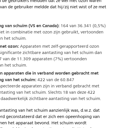
n de gebruikers meldden dat ze wel met ozon waren
an de gebruiker meldde dat hij/zij niet wist of ze met
ing van schuim (VS en Canada):
164 van 36.341 (0,5%)
iet in combinatie met ozon zijn gebruikt, vertoonden
an het schuim.
 met ozon:
Apparaten met zelf-gerapporteerd ozon
ignificante zichtbare aantasting van het schuim dan
7 van de 11.309 apparaten (7%) vertoonden
an het schuim.
an apparaten die in verband worden gebracht met
ng van het schuim:
422 van de 60.847
pecteerde apparaten zijn in verband gebracht met
tasting van het schuim. Slechts 18 van deze 422
daadwerkelijk zichtbare aantasting van het schuim.
ntasting van het schuim aanzienlijk was, d.w.z. dat
rd geconstateerd dat er zich een opeenhoping van
nnen het apparaat bevond. Het schuim wordt