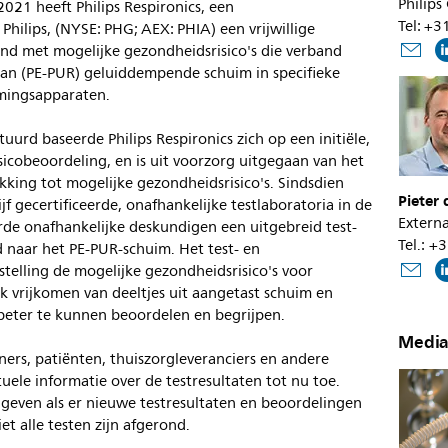
Philips
2021 heeft Philips Respironics, een
Tel: +
hilips, (NYSE: PHG; AEX: PHIA) een vrijwillige
and met mogelijke gezondheidsrisico's die verband
an (PE-PUR) geluiddempende schuim in specifieke
mingsapparaten.
uurd baseerde Philips Respironics zich op een initiële,
sicobeoordeling, en is uit voorzorg uitgegaan van het
kking tot mogelijke gezondheidsrisico's. Sindsdien
Pieter
jf gecertificeerde, onafhankelijke testlaboratoria in de
Externa
rde onafhankelijke deskundigen een uitgebreid test-
Tel.: +
naar het PE-PUR-schuim. Het test- en
elling de mogelijke gezondheidsrisico's voor
k vrijkomen van deeltjes uit aangetast schuim en
 beter te kunnen beoordelen en begrijpen.
Media
ers, patiënten, thuiszorgleveranciers en andere
ele informatie over de testresultaten tot nu toe.
n geven als er nieuwe testresultaten en beoordelingen
t alle testen zijn afgerond.