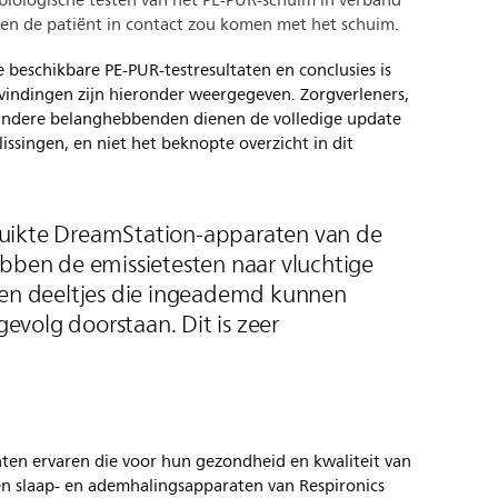
biologische testen van het PE-PUR-schuim in verband
dien de patiënt in contact zou komen met het schuim.
 beschikbare PE-PUR-testresultaten en conclusies is
evindingen zijn hieronder weergegeven. Zorgverleners,
n andere belanghebbenden dienen de volledige update
ssingen, en niet het beknopte overzicht in dit
uikte DreamStation-apparaten van de
ebben de emissietesten naar vluchtige
 en deeltjes die ingeademd kunnen
volg doorstaan. Dit is zeer
nten ervaren die voor hun gezondheid en kwaliteit van
ken slaap- en ademhalingsapparaten van Respironics