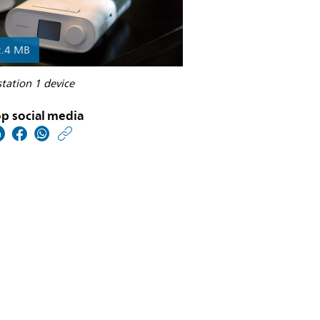
2.4 MB
tation 1 device
p social media
https://www.philips.nl/
w/about/news/archive
philips-
geeft-
een-
update-
over-
het-
test-