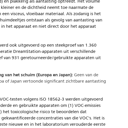
) en plakkerig als aantasting optreedt. Het volume
 kleiner en de dichtheid neemt toe naarmate de
 een visceus, vloeibaar materiaal. Als zodanig is het
schuimdeeltjes ontstaan als gevolg van aantasting van
 in het apparaat en niet direct door het apparaat
 werd ook uitgevoerd op een steekproef van 1.360
eratie DreamStation-apparaten uit verschillende
ef van 931 geretourneerde/gebruikte apparaten uit
ng van het schuim (Europa en Japan):
Geen van de
a of Japan vertoonde significant zichtbare aantasting
VOC-testen volgens ISO 18562-3 werden uitgevoerd
uderde en gebruikte apparaten om (1) VOC-emissies
) het toxicologische risico te beoordelen dat
 gekwantificeerde concentraties van die VOC's. Het is
este nieuwe en in het laboratorium verouderde eerste