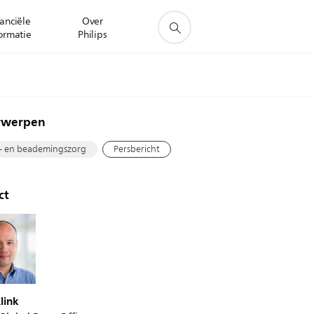
anciële
Over
ormatie
Philips
rwerpen
- en beademingszorg
Persbericht
ct
link