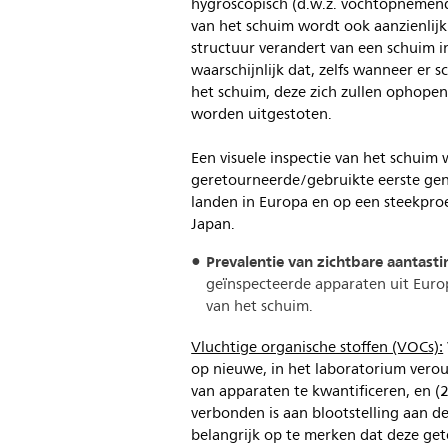
hygroscopisch (d.w.z. vochtopnemend
van het schuim wordt ook aanzienlijk
structuur verandert van een schuim in
waarschijnlijk dat, zelfs wanneer er 
het schuim, deze zich zullen ophopen
worden uitgestoten.
Een visuele inspectie van het schuim
geretourneerde/gebruikte eerste gen
landen in Europa en op een steekpro
Japan.
Prevalentie van zichtbare aantasti
geïnspecteerde apparaten uit Europ
van het schuim.
Vluchtige organische stoffen (VOCs):
op nieuwe, in het laboratorium vero
van apparaten te kwantificeren, en (2
verbonden is aan blootstelling aan de
belangrijk op te merken dat deze get