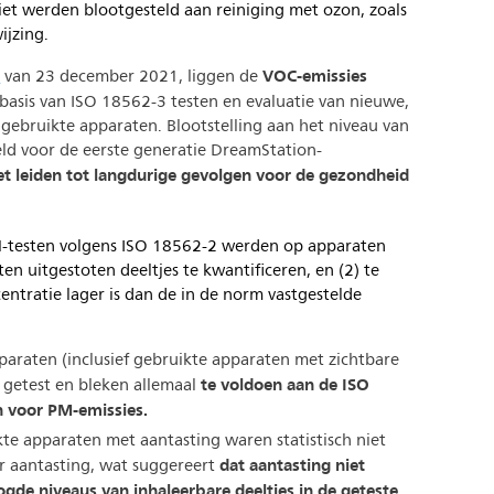
et werden blootgesteld aan reiniging met ozon, zoals
ijzing.
VOC-emissies
e
van 23 december 2021, liggen de
basis van ISO 18562-3 testen en evaluatie van nieuwe,
gebruikte apparaten. Blootstelling aan het niveau van
eld voor de eerste generatie DreamStation-
et leiden tot langdurige gevolgen voor de gezondheid
testen volgens ISO 18562-2 werden op apparaten
n uitgestoten deeltjes te kwantificeren, en (2) te
ntratie lager is dan de in de norm vastgestelde
araten (inclusief gebruikte apparaten met zichtbare
te voldoen aan de ISO
 getest en bleken allemaal
 voor PM-emissies.
te apparaten met aantasting waren statistisch niet
dat aantasting niet
er aantasting, wat suggereert
de niveaus van inhaleerbare deeltjes in de geteste