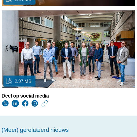
2.97 MB
Deel op social media
https://www.philips.n
w/about/news/archi
olvg-
(Meer) gerelateerd nieuws
opent-