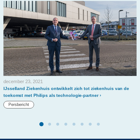
regiecentrum-
om-
galblaaspatienten-
versneld-
te-
begeleiden.html
december 23, 2021
IJsselland Ziekenhuis ontwikkelt zich tot ziekenhuis van de
toekomst met Philips als technologie-partner
Persbericht