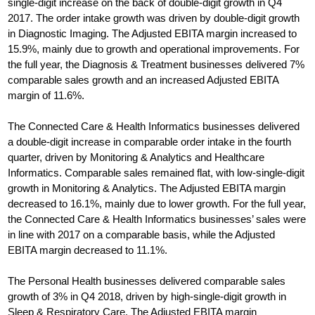
single-digit increase on the back of double-digit growth in Q4
2017. The order intake growth was driven by double-digit growth
in Diagnostic Imaging. The Adjusted EBITA margin increased to
15.9%, mainly due to growth and operational improvements. For
the full year, the Diagnosis & Treatment businesses delivered 7%
comparable sales growth and an increased Adjusted EBITA
margin of 11.6%.
The Connected Care & Health Informatics businesses delivered
a double-digit increase in comparable order intake in the fourth
quarter, driven by Monitoring & Analytics and Healthcare
Informatics. Comparable sales remained flat, with low-single-digit
growth in Monitoring & Analytics. The Adjusted EBITA margin
decreased to 16.1%, mainly due to lower growth. For the full year,
the Connected Care & Health Informatics businesses’ sales were
in line with 2017 on a comparable basis, while the Adjusted
EBITA margin decreased to 11.1%.
The Personal Health businesses delivered comparable sales
growth of 3% in Q4 2018, driven by high-single-digit growth in
Sleep & Respiratory Care. The Adjusted EBITA margin