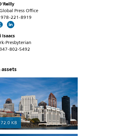
'Reilly
 Global Press Office
+1 978-221-8919
 Isaacs
k-Presbyterian
1 347-802-5492
 assets
172.0 KB