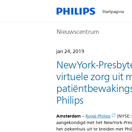
Startpagina
Nieuwscentrum
jan 24, 2019
NewYork-Presbyte
virtuele zorg uit 
patiëntbewakings
Philips
Amsterdam
–
Royal Philips
(NYSE: 
aangekondigd met het NewYork-Presb
het ziekenhuis uit te breiden met Ph