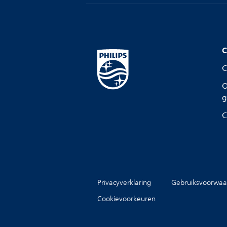
C
C
O
g
C
Privacyverklaring
Gebruiksvoorwaa
Cookievoorkeuren