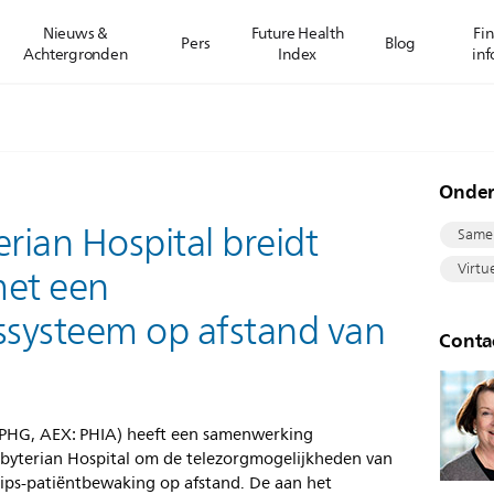
Nieuws &
Future Health
Fin
Pers
Blog
Achtergronden
Index
inf
Onde
rian Hospital breidt
Same
Virtu
met een
systeem op afstand van
Conta
PHG, AEX: PHIA) heeft een samenwerking
yterian Hospital om de telezorgmogelijkheden van
ilips-patiëntbewaking op afstand. De aan het