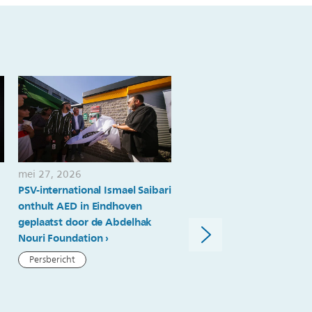
mei 27, 2026
mei 22, 2026
PSV-international Ismael Saibari
PSV Brainport
onthult AED in Eindhoven
Scholenchallenge: onbeva
geplaatst door de Abdelhak
ideeën voor echte uitdagi
Nouri Foundation
Nieuwsartikel
Persbericht