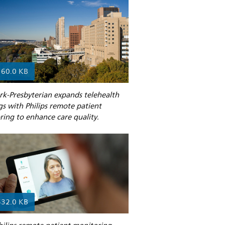
160.0 KB
k-Presbyterian expands telehealth
gs with Philips remote patient
ing to enhance care quality.
532.0 KB