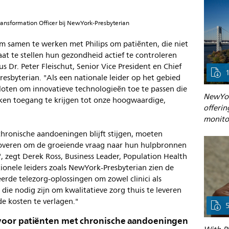
Transformation Officer bij NewYork-Presbyterian
m samen te werken met Philips om patiënten, die niet
taat te stellen hun gezondheid actief te controleren
s Dr. Peter Fleischut, Senior Vice President en Chief
esbyterian. "Als een nationale leider op het gebied
loten om innovatieve technologieën toe te passen die
NewYor
ken toegang te krijgen tot onze hoogwaardige,
offerin
monitor
hronische aandoeningen blijft stijgen, moeten
noveren om de groeiende vraag naar hun hulpbronnen
 zegt Derek Ross, Business Leader, Population Health
ionele leiders zoals NewYork-Presbyterian zien de
erde telezorg-oplossingen om zowel clinici als
ie nodig zijn om kwalitatieve zorg thuis te leveren
de kosten te verlagen."
voor patiënten met chronische aandoeningen