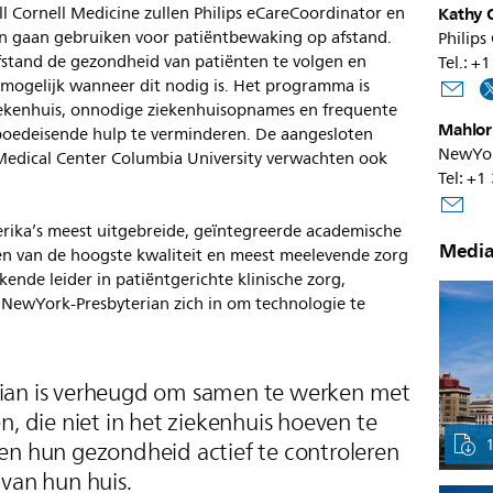
l Cornell Medicine zullen Philips eCareCoordinator en
Kathy O
 gaan gebruiken voor patiëntbewaking op afstand.
Philips
fstand de gezondheid van patiënten te volgen en
Tel.: 
 mogelijk wanneer dit nodig is. Het programma is
ziekenhuis, onnodige ziekenhuisopnames en frequente
Mahlori
poedeisende hulp te verminderen. De aangesloten
NewYor
 Medical Center Columbia University verwachten ook
Tel: +
rika’s meest uitgebreide, geïntegreerde academische
Media
den van de hoogste kwaliteit en meest meelevende zorg
ende leider in patiëntgerichte klinische zorg,
 NewYork-Presbyterian zich in om technologie te
ian is verheugd om samen te werken met
n, die niet in het ziekenhuis hoeven te
ellen hun gezondheid actief te controleren
 van hun huis.