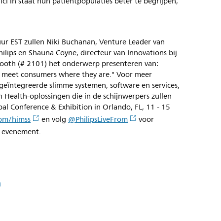
nici in staat hun patiëntpopulaties beter te begrijpen,
r EST zullen Niki Buchanan, Venture Leader van
lips en Shauna Coyne, directeur van Innovations bij
 Booth (# 2101) het onderwerp presenteren van:
to meet consumers where they are." Voor meer
n geïntegreerde slimme systemen, software en services,
on Health-oplossingen die in de schijnwerpers zullen
l Conference & Exhibition in Orlando, FL, 11 - 15
com/himss
en volg
@PhilipsLiveFrom
voor
 evenement.
n