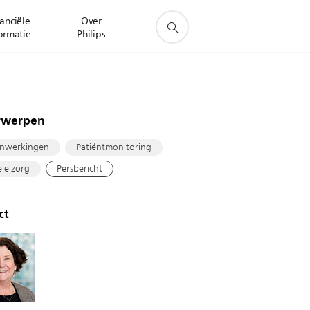
anciële
Over
ormatie
Philips
rwerpen
nwerkingen
Patiëntmonitoring
ele zorg
Persbericht
ct