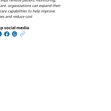
ilips remote patient monitoring,
are. organizations can expand their
 care capabilities to help improve
es and reduce cost
p social media
https://www.philips.nl/
w/about/news/archive
newyork-
presbyterian-
hospital-
breidt-
virtuele-
zorg-
uit-
met-