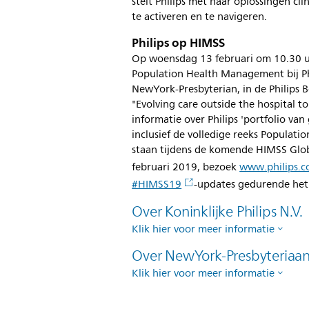
stelt Philips met haar oplossingen cli
te activeren en te navigeren.
Philips op HIMSS
Op woensdag 13 februari om 10.30 uu
Population Health Management bij Phi
NewYork-Presbyterian, in de Philips
"Evolving care outside the hospital 
informatie over Philips 'portfolio va
inclusief de volledige reeks Populati
staan tijdens de komende HIMSS Globa
februari 2019, bezoek
www.philips.
#HIMSS19
-updates gedurende het
Over Koninklijke Philips N.V.
Klik hier voor meer informatie
Over NewYork-Presbyteriaa
Klik hier voor meer informatie