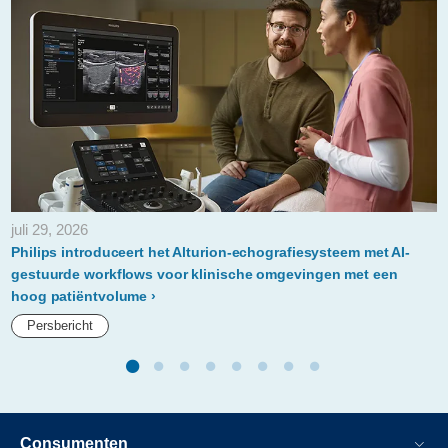
adaptive-
intelligence-
geselecteerd-
door-
radiologen-
van-
de-
juli 29, 2026
universiteit-
Philips introduceert het Alturion-echografiesysteem met AI-
van-
gestuurde workflows voor klinische omgevingen met een
hoog patiëntvolume
utah-
Persbericht
health.html
Consumenten