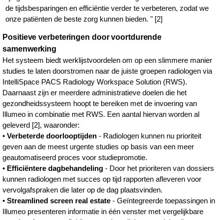
de tijdsbesparingen en efficiëntie verder te verbeteren, zodat we
onze patiënten de beste zorg kunnen bieden. " [2]
Positieve verbeteringen door voortdurende
samenwerking
Het systeem biedt werklijstvoordelen om op een slimmere manier
studies te laten doorstromen naar de juiste groepen radiologen via
IntelliSpace PACS Radiology Workspace Solution (RWS).
Daarnaast zijn er meerdere administratieve doelen die het
gezondheidssysteem hoopt te bereiken met de invoering van
Illumeo in combinatie met RWS. Een aantal hiervan worden al
geleverd [2], waaronder:
•
Verbeterde doorlooptijden
- Radiologen kunnen nu prioriteit
geven aan de meest urgente studies op basis van een meer
geautomatiseerd proces voor studiepromotie.
•
Efficiëntere dagbehandeling
- Door het prioriteren van dossiers
kunnen radiologen met succes op tijd rapporten afleveren voor
vervolgafspraken die later op de dag plaatsvinden.
•
Streamlined screen real estate
- Geïntegreerde toepassingen in
Illumeo presenteren informatie in één venster met vergelijkbare