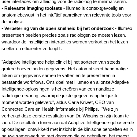
user interfaces om afleiding voor de radioloog te minimaliseren.
•
Relevante imaging toolsets
- Illumeo is contextgevoelig en
anatomiebewust in het intuïtief aanreiken van relevante tools voor
de analyse.
•
Verbetering van de open snelheid bij het onderzoek
- Illumeo
presenteert beelden precies zoals radiologen ze moeten lezen,
waardoor de insteltijd en interacties worden verkort en het lezen
sneller en efficiënter verloopt1.
"Adaptive intelligence helpt clinici bij het sorteren van steeds
grotere hoeveelheden gegevens. Het automatiseert handmatige
taken om gegevens samen te vatten en te presenteren in
bestaande workflows. Ons doel met Illumeo en al onze Adaptive
Intelligence-oplossingen is het creëren van een naadloze
radiologie-ervaring, waarbij de juiste gegevens op het juiste
moment worden geleverd", aldus Carla Kriwet, CEO van
Connected Care en Health Informatics bij Philips. "We zijn
verheugd deze eerste resultaten van Dr. Wiggins en zijn team te
zien. De resultaten tonen aan dat Adaptive Intelligence-gebaseerde
oplossingen, ontwikkeld met inzicht in de klinische behoeften en in
nauwe samenwerking met degenen die ze gebruiken, het meest