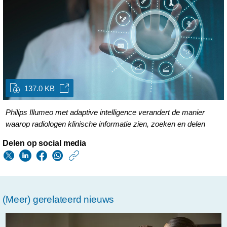
137.0 KB
Philips Illumeo met adaptive intelligence verandert de manier
waarop radiologen klinische informatie zien, zoeken en delen
Delen op social media
https://www.philips.n
w/about/news/archi
philips-
(Meer) gerelateerd nieuws
illumeo-
met-