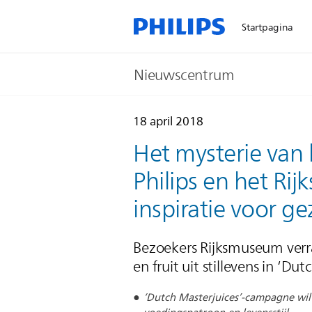
Startpagina
Nieuwscentrum
18 april 2018
Het mysterie van 
Philips en het R
inspiratie voor g
Bezoekers Rijksmuseum verr
en fruit uit stillevens in ‘D
‘Dutch Masterjuices’-campagne wi