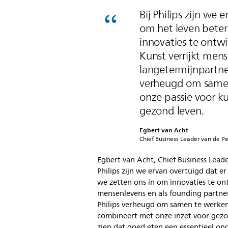
Bij Philips zijn we 
om het leven beter
innovaties te ontw
Kunst verrijkt men
langetermijnpartne
verheugd om samen
onze passie voor k
gezond leven.
Egbert van Acht
Chief Business Leader van de Per
Egbert van Acht, Chief Business Leader
Philips zijn we ervan overtuigd dat e
we zetten ons in om innovaties te on
mensenlevens en als founding partne
Philips verheugd om samen te werken
combineert met onze inzet voor gezon
zien dat goed eten een essentieel ond