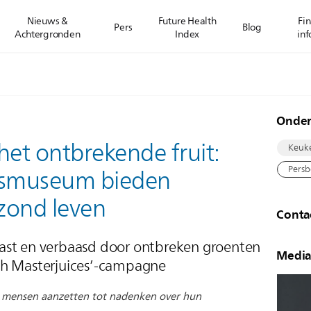
Nieuws &
Future Health
Fin
Pers
Blog
Achtergronden
Index
inf
Onde
het ontbrekende fruit:
Keuk
Persb
ijksmuseum bieden
ezond leven
Conta
ast en verbaasd door ontbreken groenten
Media
utch Masterjuices’-campagne
l mensen aanzetten tot nadenken over hun