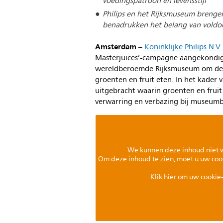
voedingspatroon en levensstijl
Philips en het Rijksmuseum brenge
benadrukken het belang van voldo
Amsterdam
–
Koninklijke Philips N.V.
Masterjuices’-campagne aangekondig
wereldberoemde Rijksmuseum om de a
groenten en fruit eten. In het kader 
uitgebracht waarin groenten en fruit 
verwarring en verbazing bij museum
We kunnen deze inhoud niet 
Om deze inhoud te zien, moet u uw coo
Klik hier om uw cookie-