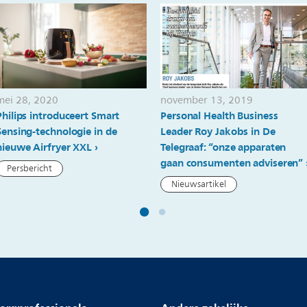
mei 28, 2020
november 13, 2019
Philips introduceert Smart
Personal Health Business
Sensing-technologie in de
Leader Roy Jakobs in De
nieuwe Airfryer XXL
Telegraaf: “onze apparaten
gaan consumenten adviseren”
Persbericht
Nieuwsartikel