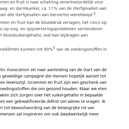
en en fruit is naar schatting verantwoordelijk voor
maag- en darmkanker, ca. 11% van de sterfgevallen aan
2
an alle sterfgevallen aan beroertes wereldwijd.
ten en fruit kan de bloeddruk verlagen, het risico op
ico op oog- en spijsverteringsproblemen verminderen
et bloedsuikergehalte, wat kan bijdragen aan
5
grediënten kunnen tot 90%
van de voedingsstoffen in
etic Association zei naar aanleiding van de start van de
n geweldige campagne die mensen hopelijk aanzet tot
 levensstijl. Groenten en fruit zijn een geschenk van
n voedingsstoffen die ons gezond houden. Maar we eten
ken zich zorgen over het suikergehalte in bepaalde
 om een gekwalificeerde diëtist om advies te vragen. Ik
n tot bewustwording van de belangrijke rol van
n mensen zal inspireren om ook daadwerkelijk meer