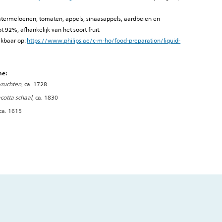
watermeloenen, tomaten, appels, sinaasappels, aardbeien en
 92%, afhankelijk van het soort fruit.
hikbaar op:
https://www.philips.ae/c-m-ho/food-preparation/liquid-
ne:
vruchten
, ca. 1728
acotta schaal
, ca. 1830
 ca. 1615