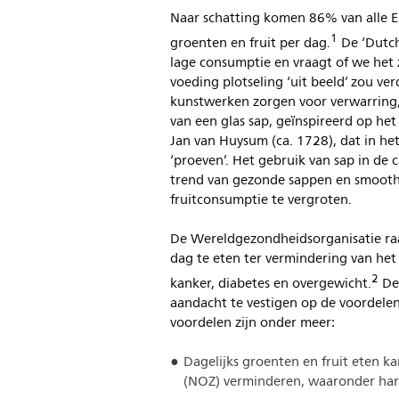
Naar schatting komen 86% van alle E
1
groenten en fruit per dag.
De ‘Dutch
lage consumptie en vraagt of we het 
voeding plotseling ‘uit beeld’ zou ve
kunstwerken zorgen voor verwarring, 
van een glas sap, geïnspireerd op he
Jan van Huysum (ca. 1728), dat in h
‘proeven’. Het gebruik van sap in d
trend van gezonde sappen en smoothi
fruitconsumptie te vergroten.
De Wereldgezondheidsorganisatie ra
dag te eten ter vermindering van het
2
kanker, diabetes en overgewicht.
De 
aandacht te vestigen op de voordelen
voordelen zijn onder meer:
Dagelijks groenten en fruit eten k
(NOZ) verminderen, waaronder har