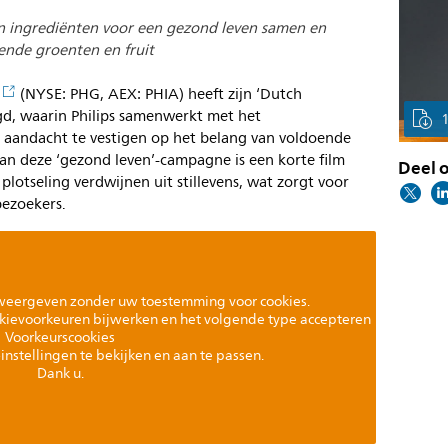
n ingrediënten voor een gezond leven samen en
ende groenten en fruit
(NYSE: PHG, AEX: PHIA) heeft zijn ‘Dutch
d, waarin Philips samenwerkt met het
andacht te vestigen op het belang van voldoende
van deze ‘gezond leven’-campagne is een korte film
Deel o
plotseling verdwijnen uit stillevens, wat zorgt voor
bezoekers.
weergeven zonder uw toestemming voor cookies.
kievoorkeuren bijwerken en het volgende type accepteren
Voorkeurscookies
instellingen te bekijken en aan te passen.
Dank u.