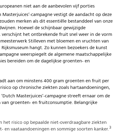
uropeanen niet aan de aanbevolen vijf porties
 Masterjuices’-campagne vestigt de aandacht op deze
zouden merken als dit essentiële bestanddeel van onze
rdwijnen. Hoewel de schijnbaar gewijzigde
verschijnt het ontbrekende fruit snel weer in de vorm
t meesterwerk Stilleven met bloemen en vruchten van
et Rijksmuseum hangt. Zo kunnen bezoekers de kunst
e campagne weerspiegelt de algemene maatschappelijke
es bereiden om de dagelijkse groenten- en
adt aan om minstens 400 gram groenten en fruit per
 risico op chronische ziekten zoals hartaandoeningen,
‘Dutch Masterjuices’-campagne streeft ernaar om de
 van groenten- en fruitconsumptie. Belangrijke
an het risico op bepaalde niet-overdraagbare ziekten
3
t- en vaataandoeningen en sommige soorten kanker.