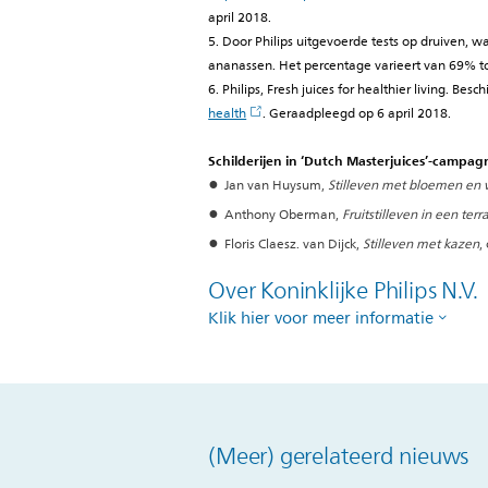
april 2018.
5. Door Philips uitgevoerde tests op druiven, 
ananassen. Het percentage varieert van 69% tot
6. Philips, Fresh juices for healthier living. Besc
health
. Geraadpleegd op 6 april 2018.
Schilderijen in ‘Dutch Masterjuices’-campag
Jan van Huysum,
Stilleven met bloemen en 
Anthony Oberman,
Fruitstilleven in een terr
Floris Claesz. van Dijck,
Stilleven met kazen
,
Over Koninklijke Philips N.V.
Klik hier voor meer informatie
(Meer) gerelateerd nieuws