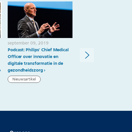
september 09, 2019
augustus 30, 2019
Podcast: Philips' Chief Medical
Philips wint Red Dot 'Best
Officer over innovatie en
the Best' Design Award
digitale transformatie in de
Nieuwsartikel
gezondheidszorg
Nieuwsartikel