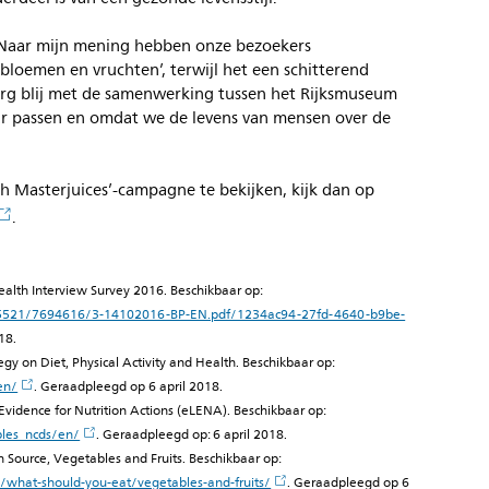
“Naar mijn mening hebben onze bezoekers
bloemen en vruchten’, terwijl het een schitterend
jn erg blij met de samenwerking tussen het Rijksmuseum
aar passen en omdat we de levens van mensen over de
h Masterjuices’-campagne te bekijken, kijk dan op
.
lth Interview Survey 2016. Beschikbaar op:
995521/7694616/3-14102016-BP-EN.pdf/1234ac94-27fd-4640-b9be-
18.
gy on Diet, Physical Activity and Health. Beschikbaar op:
en/
. Geraadpleegd op 6 april 2018.
Evidence for Nutrition Actions (eLENA). Beschikbaar op:
bles_ncds/en/
. Geraadpleegd op: 6 april 2018.
on Source, Vegetables and Fruits. Beschikbaar op:
/what-should-you-eat/vegetables-and-fruits/
. Geraadpleegd op 6