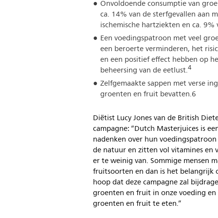
Onvoldoende consumptie van groent
ca. 14% van de sterfgevallen aan 
ischemische hartziekten en ca. 9% v
Een voedingspatroon met veel groen
een beroerte verminderen, het ris
en een positief effect hebben op h
4
beheersing van de eetlust.
Zelfgemaakte sappen met verse in
groenten en fruit bevatten.6
Diëtist Lucy Jones van de British Diet
campagne: “Dutch Masterjuices is ee
nadenken over hun voedingspatroon en
de natuur en zitten vol vitamines e
er te weinig van. Sommige mensen ma
fruitsoorten en dan is het belangrijk
hoop dat deze campagne zal bijdrage
groenten en fruit in onze voeding e
groenten en fruit te eten.”