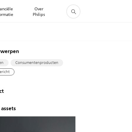
anciële
Over
ormatie
Philips
rwerpen
en
Consumentenproducten
ericht
ct
 assets