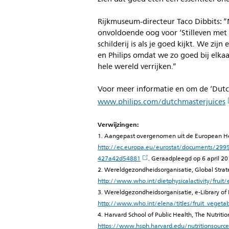
Rijkmuseum-directeur Taco Dibbits: 
onvoldoende oog voor ‘Stilleven met 
schilderij is als je goed kijkt. We zi
en Philips omdat we zo goed bij elk
hele wereld verrijken.”
Voor meer informatie en om de ‘Dutc
www.philips.com/dutchmasterjuices
Verwijzingen:
1. Aangepast overgenomen uit de European Hea
http://ec.europa.eu/eurostat/documents/2
427a42d54881
. Geraadpleegd op 6 april 20
2. Wereldgezondheidsorganisatie, Global Strate
http://www.who.int/dietphysicalactivity/fruit/
3. Wereldgezondheidsorganisatie, e-Library of 
http://www.who.int/elena/titles/fruit_vegeta
4. Harvard School of Public Health, The Nutriti
https://www.hsph.harvard.edu/nutritionsource