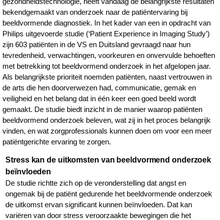
gezondheidstechnologie, heeft vandaag de belangrijkste resultaten
bekendgemaakt van onderzoek naar de patiëntervaring bij
beeldvormende diagnostiek. In het kader van een in opdracht van
Philips uitgevoerde studie (‘Patient Experience in Imaging Study’)
zijn 603 patiënten in de VS en Duitsland gevraagd naar hun
tevredenheid, verwachtingen, voorkeuren en onvervulde behoeften
met betrekking tot beeldvormend onderzoek in het afgelopen jaar.
Als belangrijkste prioriteit noemden patiënten, naast vertrouwen in
de arts die hen doorverwezen had, communicatie, gemak en
veiligheid en het belang dat in één keer een goed beeld wordt
gemaakt. De studie biedt inzicht in de manier waarop patiënten
beeldvormend onderzoek beleven, wat zij in het proces belangrijk
vinden, en wat zorgprofessionals kunnen doen om voor een meer
patiëntgerichte ervaring te zorgen.
Stress kan de uitkomsten van beeldvormend onderzoek
beïnvloeden
De studie richtte zich op de veronderstelling dat angst en
ongemak bij de patiënt gedurende het beeldvormende onderzoek
de uitkomst ervan significant kunnen beïnvloeden. Dat kan
variëren van door stress veroorzaakte bewegingen die het