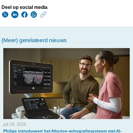
Deel op social media
https://www.philips.n
w/about/news/archi
philips-
(Meer) gerelateerd nieuws
maakt-
resultaten-
bekend-
van-
studie-
naar-
de-
patientervaring-
bij-
juli 29, 2026
beeldvormend-
Philips introduceert het Alturion-echografiesysteem met AI-