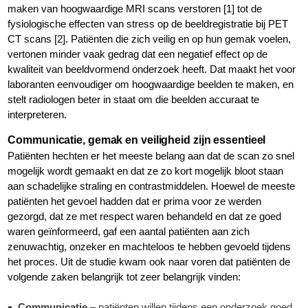
maken van hoogwaardige MRI scans verstoren [1] tot de
fysiologische effecten van stress op de beeldregistratie bij PET
CT scans [2]. Patiënten die zich veilig en op hun gemak voelen,
vertonen minder vaak gedrag dat een negatief effect op de
kwaliteit van beeldvormend onderzoek heeft. Dat maakt het voor
laboranten eenvoudiger om hoogwaardige beelden te maken, en
stelt radiologen beter in staat om die beelden accuraat te
interpreteren.
Communicatie, gemak en veiligheid zijn essentieel
Patiënten hechten er het meeste belang aan dat de scan zo snel
mogelijk wordt gemaakt en dat ze zo kort mogelijk bloot staan
aan schadelijke straling en contrastmiddelen. Hoewel de meeste
patiënten het gevoel hadden dat er prima voor ze werden
gezorgd, dat ze met respect waren behandeld en dat ze goed
waren geïnformeerd, gaf een aantal patiënten aan zich
zenuwachtig, onzeker en machteloos te hebben gevoeld tijdens
het proces. Uit de studie kwam ook naar voren dat patiënten de
volgende zaken belangrijk tot zeer belangrijk vinden:
Communicatie
– patiënten willen tijdens een onderzoek goed