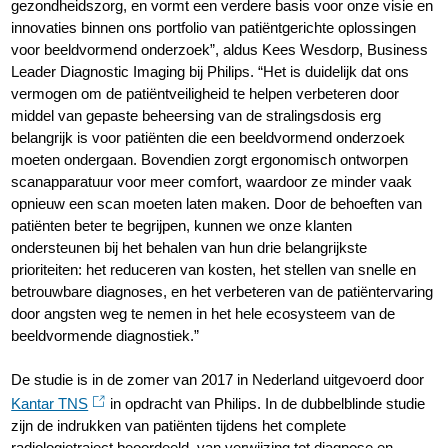
gezondheidszorg, en vormt een verdere basis voor onze visie en
innovaties binnen ons portfolio van patiëntgerichte oplossingen
voor beeldvormend onderzoek”, aldus Kees Wesdorp, Business
Leader Diagnostic Imaging bij Philips. “Het is duidelijk dat ons
vermogen om de patiëntveiligheid te helpen verbeteren door
middel van gepaste beheersing van de stralingsdosis erg
belangrijk is voor patiënten die een beeldvormend onderzoek
moeten ondergaan. Bovendien zorgt ergonomisch ontworpen
scanapparatuur voor meer comfort, waardoor ze minder vaak
opnieuw een scan moeten laten maken. Door de behoeften van
patiënten beter te begrijpen, kunnen we onze klanten
ondersteunen bij het behalen van hun drie belangrijkste
prioriteiten: het reduceren van kosten, het stellen van snelle en
betrouwbare diagnoses, en het verbeteren van de patiëntervaring
door angsten weg te nemen in het hele ecosysteem van de
beeldvormende diagnostiek.”
De studie is in de zomer van 2017 in Nederland uitgevoerd door
Kantar TNS
in opdracht van Philips. In de dubbelblinde studie
zijn de indrukken van patiënten tijdens het complete
radiologietraject beoordeeld, van verwijzing tot diagnose en