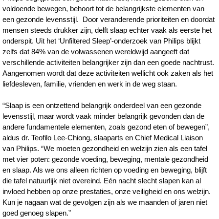
voldoende bewegen, behoort tot de belangrijkste elementen van
een gezonde levensstijl. Door veranderende prioriteiten en doordat
mensen steeds drukker zijn, delft slaap echter vaak als eerste het
onderspit. Uit het ‘Unfiltered Sleep’-onderzoek van Philips blijkt
zelfs dat 84% van de volwassenen wereldwijd aangeeft dat
verschillende activiteiten belangrijker zijn dan een goede nachtrust.
Aangenomen wordt dat deze activiteiten wellicht ook zaken als het
liefdesleven, familie, vrienden en werk in de weg staan.
“Slaap is een ontzettend belangrijk onderdeel van een gezonde
levensstijl, maar wordt vaak minder belangrijk gevonden dan de
andere fundamentele elementen, zoals gezond eten of bewegen”,
aldus dr. Teofilo Lee-Chiong, slaaparts en Chief Medical Liaison
van Philips. “We moeten gezondheid en welzijn zien als een tafel
met vier poten: gezonde voeding, beweging, mentale gezondheid
en slaap. Als we ons alleen richten op voeding en beweging, blijft
die tafel natuurlijk niet overeind. Eén nacht slecht slapen kan al
invloed hebben op onze prestaties, onze veiligheid en ons welzijn.
Kun je nagaan wat de gevolgen zijn als we maanden of jaren niet
goed genoeg slapen.”