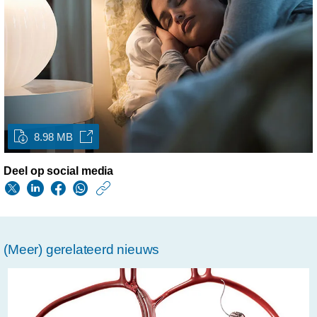
8.98 MB
Deel op social media
https://www.philips.n
w/about/news/archi
philips-
(Meer) gerelateerd nieuws
onderzoekt-
in-
het-