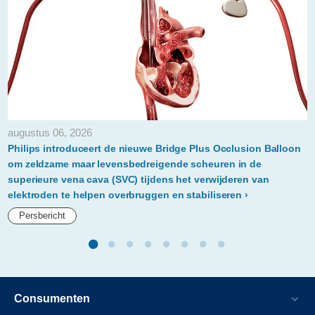
kader-
van-
world-
sleep-
day-
welke-
augustus 06, 2026
prioriteit-
Philips introduceert de nieuwe Bridge Plus Occlusion Balloon
mensen-
om zeldzame maar levensbedreigende scheuren in de
superieure vena cava (SVC) tijdens het verwijderen van
wereldwijd-
elektroden te helpen overbruggen en stabiliseren
aan-
Persbericht
slaap-
geven.html
Consumenten