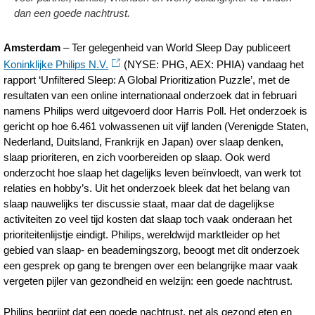
dan een goede nachtrust.
Amsterdam
– Ter gelegenheid van World Sleep Day publiceert
Koninklijke Philips N.V.
(NYSE: PHG, AEX: PHIA) vandaag het
rapport ‘Unfiltered Sleep: A Global Prioritization Puzzle’, met de
resultaten van een online internationaal onderzoek dat in februari
namens Philips werd uitgevoerd door Harris Poll. Het onderzoek is
gericht op hoe 6.461 volwassenen uit vijf landen (Verenigde Staten,
Nederland, Duitsland, Frankrijk en Japan) over slaap denken,
slaap prioriteren, en zich voorbereiden op slaap. Ook werd
onderzocht hoe slaap het dagelijks leven beïnvloedt, van werk tot
relaties en hobby’s. Uit het onderzoek bleek dat het belang van
slaap nauwelijks ter discussie staat, maar dat de dagelijkse
activiteiten zo veel tijd kosten dat slaap toch vaak onderaan het
prioriteitenlijstje eindigt. Philips, wereldwijd marktleider op het
gebied van slaap- en beademingszorg, beoogt met dit onderzoek
een gesprek op gang te brengen over een belangrijke maar vaak
vergeten pijler van gezondheid en welzijn: een goede nachtrust.
Philips begrijpt dat een goede nachtrust, net als gezond eten en