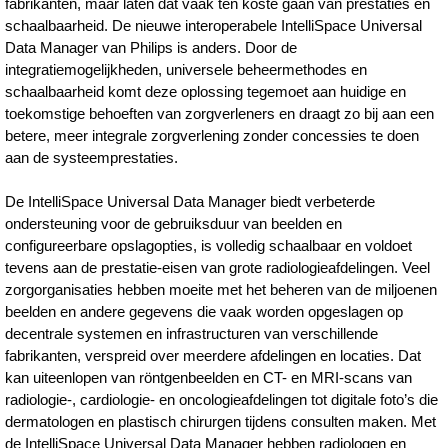
fabrikanten, maar laten dat vaak ten koste gaan van prestaties en
schaalbaarheid. De nieuwe interoperabele IntelliSpace Universal
Data Manager van Philips is anders. Door de
integratiemogelijkheden, universele beheermethodes en
schaalbaarheid komt deze oplossing tegemoet aan huidige en
toekomstige behoeften van zorgverleners en draagt zo bij aan een
betere, meer integrale zorgverlening zonder concessies te doen
aan de systeemprestaties.
De IntelliSpace Universal Data Manager biedt verbeterde
ondersteuning voor de gebruiksduur van beelden en
configureerbare opslagopties, is volledig schaalbaar en voldoet
tevens aan de prestatie-eisen van grote radiologieafdelingen. Veel
zorgorganisaties hebben moeite met het beheren van de miljoenen
beelden en andere gegevens die vaak worden opgeslagen op
decentrale systemen en infrastructuren van verschillende
fabrikanten, verspreid over meerdere afdelingen en locaties. Dat
kan uiteenlopen van röntgenbeelden en CT- en MRI-scans van
radiologie-, cardiologie- en oncologieafdelingen tot digitale foto’s die
dermatologen en plastisch chirurgen tijdens consulten maken. Met
de IntelliSpace Universal Data Manager hebben radiologen en