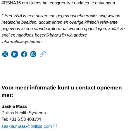
#RSNA16 om tijdens het congres live updates te ontvangen.
* Een VNA is een universele gegevensbeheeroplossing waarin
medische beelden, documenten en overige klinisch relevante
gegevens in een standaardformaat worden opgeslagen, zodat ze
snel en naadloos beschikbaar zijn via andere
informaticasystemen.
https://www.philips.n
w/about/news/archi
philips-
introduceert-
Voor meer informatie kunt u contact opnemen
intellispace-
met:
universal-
Saskia Maas
data-
Philips Health Systems
manager-
Tel: +31 6 53 408194
saskia.maas@philips.com
een-