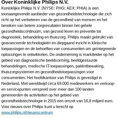
Over Koninklijke Philips N.V.
interoperabele-
Koninklijke Philips N.V. (NYSE: PHG; AEX: PHIA) is een
en-
toonaangevende aanbieder van gezondheidstechnologie die zich
richt op het verbeteren van de gezondheid van mensen en het
schaalbare-
bereiken van betere zorgresultaten binnen het gehele
oplossing-
gezondheidscontinuüm, van gezond leven en preventie tot
diagnostiek, behandeling en thuiszorg. Philips maakt gebruikt van
voor-
geavanceerde technologieën en diepgaand inzicht in klinische
zorginstellingen.htm
toepassingen en de behoeften van consumenten om geïntegreerde
oplossingen te ontwikkelen. De onderneming is marktleider op het
gebied van diagnostische beeldvorming, beeldgestuurde
behandelingen, medische IT-toepassingen, patiëntbewaking,
thuiszorgsystemen en gezondheidstoepassingen voor
consumenten. Het hoofdkantoor van Philips is gevestigd in
Nederland. Met wereldwijd circa 69.000 medewerkers en verkoop-
en servicepunten verspreid over meer dan 100 landen
genereerden de activiteiten op het gebied van
gezondheidstechnologie in 2015 een omzet van 16,8 miljard euro.
Voor nieuws over Philips kunt u terecht op
www.philips.nl/nieuwscentrum