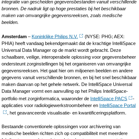
integratie van gescheiden gegevensbestanden vanuit verschillende
intellispace-
bronnen. De nadruk ligt op hoge prestaties bij het beschikbaar
universal-
maken van omvangrijke gegevensreeksen, zoals medische
beelden.
data-
manager-
Amsterdam
–
Koninklijke Philips N.V.
(NYSE: PHG; AEX:
PHIA) heeft vandaag bekendgemaakt dat de krachtige IntelliSpace
een-
Universal Data Manager op de markt wordt gebracht. Deze
interoperabele-
schaalbare, veilige, interoperabele oplossing voor gegevensbeheer
en-
ondersteunt zorginstellingen bij het organiseren van omvangrijke
gegevensreeksen. Het gaat hier om miljoenen beelden en andere
schaalbare-
gegevens vanuit verschillende bronnen, en bij het snel beschikbaar
oplossing-
maken daarvan op het gehele netwerk. De IntelliSpace Universal
Data Manager vormt een aanvulling op het Philips IntelliSpace-
voor-
portfolio met zorginformatica, waaronder de
IntelliSpace PACS
-
zorginstellingen.htm
applicaties voor radiologiewerkstroombeheer en
IntelliSpace Portal
, het geavanceerde visualisatie- en kwantificeringsplatform.
Bestaande conventionele oplossingen voor archivering van
medische beelden richten zich op compatibiliteit met meerdere