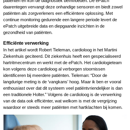
patiënten en kon de diagnostiek beïnvloeden. De ePatch
daarentegen vervangt deze onhandige sensoren en biedt zowel
patiënten als zorgverleners een efficiëntere oplossing. Met
continue monitoring gedurende een langere periode levert de
ePatch uitgebreide data en diepgaande inzichten in de
gezondheid van patiënten.
Efficiënte verwerking
In het artikel wordt Robert Tieleman, cardioloog in het Martini
Ziekenhuis geciteerd. Dit ziekenhuis heeft een gespecialiseerd
hartritmecentrum en werkt met de ePatch. Het cardiologieteam
kon volgens deze cardioloog al verborgen stoornissen
identificeren bij meerdere patiënten. Tieleman: “Door de
langdurige meting is de ‘vangkans’ hoog. Maar ik ben er vooral
enthousiast over dat dit systeem veel patiëntvriendelijker is dan
een traditionele Holter.” Volgens de cardioloog is de verwerking
van de data ook efficiënter, wat welkom is met de vergrijzing
waardoor er steeds meer patiënten met hartklachten bij komen.