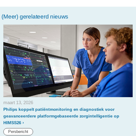
philips-
epatch-
(Meer) gerelateerd nieuws
veel-
patientvriendelijker-
dan-
traditioneel-
onderzoek.html
maart 13, 2026
Philips koppelt patiëntmonitoring en diagnostiek voor
geavanceerdere platformgebaseerde zorgintelligentie op
HIMSS26
Persbericht