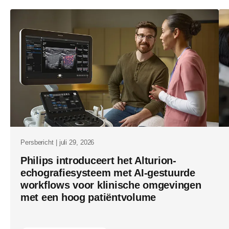
diagnostiek
voor-
geavanceer
platformge
zorgintellig
op-
himss26.ht
Persbericht | juli 29, 2026
Philips introduceert het Alturion-
echografiesysteem met AI-gestuurde
workflows voor klinische omgevingen
met een hoog patiëntvolume