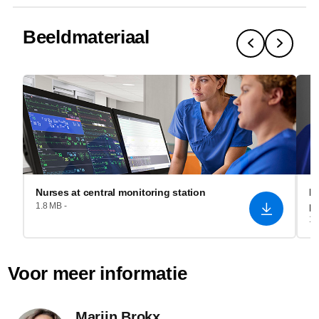
Beeldmateriaal
Nurses at central monitoring station
In
p
1.8 MB -
1.
Voor meer informatie
Marijn Brokx