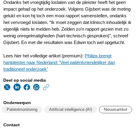
Ondanks het vroegtijdig loslaten van de pleister heeft het geen
impact gehad op het onderzoek. Volgens Gijsbert was de meting
gelukt en kon hij toch een mooi rapport samenstellen, ondanks
het vervroegd loslaten. “Ik moet zeggen dat klinisch inhoudelijk ik
eigenlijk niets te melden heb. Zelden zo’n rapport gezien met zo
weinig onregelmatigheden (hart-technisch gesproken)”, schreef
Gijsbert. En met die resultaten was Edwin toch wel opgelucht.
Lees hier het volledige artikel (premium):
Philips brengt
hartpleister naar Nederland: ‘Veel patiëntvriendelijker dan
traditioneel onderzoek’
Deel op social media
https://www.philips.n
w/about/news/archi
Onderwerpen
algemeen-
Patiëntmonitoring
Artificial intelligence (AI)
Nieuwsartikel
dagblad-
over-
Contact