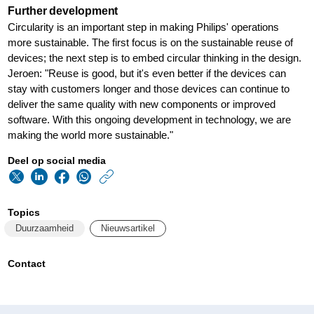
Further development
Circularity is an important step in making Philips' operations
more sustainable. The first focus is on the sustainable reuse of
devices; the next step is to embed circular thinking in the design.
Jeroen: "Reuse is good, but it's even better if the devices can
stay with customers longer and those devices can continue to
deliver the same quality with new components or improved
software. With this ongoing development in technology, we are
making the world more sustainable."
Deel op social media
https://www.philips.n
w/about/news/archi
Topics
de-
Duurzaamheid
Nieuwsartikel
wereld-
verduurzamen-
Contact
met-
het-