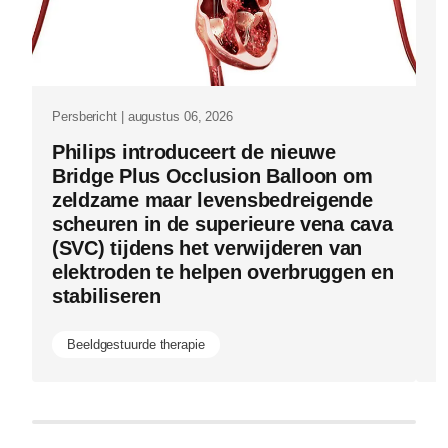
antonius-
N
in-
de-
behandelka
Persbericht | augustus 06, 2026
Philips introduceert de nieuwe
Bridge Plus Occlusion Balloon om
zeldzame maar levensbedreigende
scheuren in de superieure vena cava
(SVC) tijdens het verwijderen van
elektroden te helpen overbruggen en
stabiliseren
Beeldgestuurde therapie