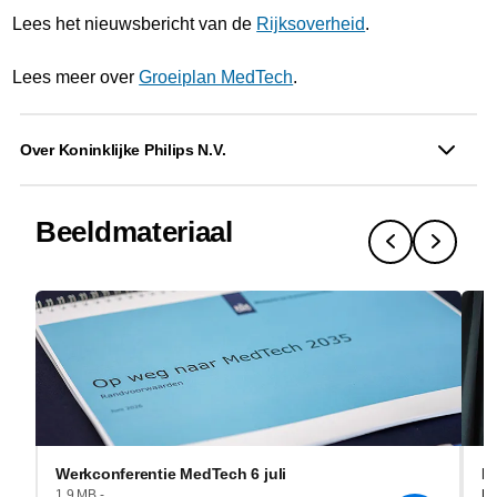
Lees het nieuwsbericht van de
Rijksoverheid
.
Lees meer over
Groeiplan MedTech
.
Over Koninklijke Philips N.V.
Beeldmateriaal
Werkconferentie MedTech 6 juli
I
He
1.9 MB -