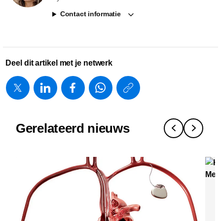
Contact informatie
Deel dit artikel met je netwerk
https://www.
w/about/new
en-
Gerelateerd nieuws
telegraaf-
ai-
ondersteun
cardiologen
van-
Pe
st-
K