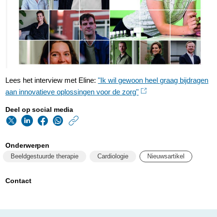
Lees het interview met Eline:
"Ik wil gewoon heel graag bijdragen
aan innovatieve oplossingen voor de zorg"
Deel op social media
https://www.philips.n
w/about/news/archi
Onderwerpen
de-
Beeldgestuurde therapie
Cardiologie
Nieuwsartikel
ingenieur-
talent-
Contact
eline-
van-