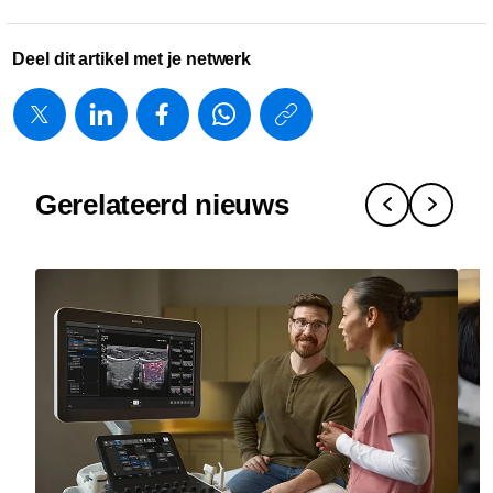
Deel dit artikel met je netwerk
https://www.
w/about/ne
de-
Gerelateerd nieuws
weerbaarhe
van-
een-
mri-
tegenwoord
net-
zo-
belangrijk-
is-