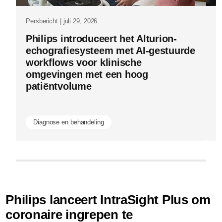
als-
Persbericht | juli 29, 2026
Pe
zijn-
Philips introduceert het Alturion-
P
prestaties.
echografiesysteem met AI-gestuurde
g
workflows voor klinische
E
omgevingen met een hoog
n
patiëntvolume
e
b
Diagnose en behandeling
Philips lanceert IntraSight Plus om
coronaire ingrepen te