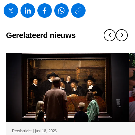
https://www.
w/about/ne
en-
Gerelateerd nieuws
philips-
investeren-
in-
nederlands
medtech-
sector.html
Persbericht | juni 18, 2026