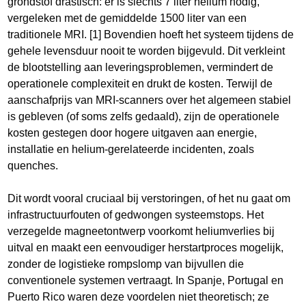
grondstof drastisch: er is slechts 7 liter helium nodig,
vergeleken met de gemiddelde 1500 liter van een
traditionele MRI. [1] Bovendien hoeft het systeem tijdens de
gehele levensduur nooit te worden bijgevuld. Dit verkleint
de blootstelling aan leveringsproblemen, vermindert de
operationele complexiteit en drukt de kosten. Terwijl de
aanschafprijs van MRI-scanners over het algemeen stabiel
is gebleven (of soms zelfs gedaald), zijn de operationele
kosten gestegen door hogere uitgaven aan energie,
installatie en helium-gerelateerde incidenten, zoals
quenches.
Dit wordt vooral cruciaal bij verstoringen, of het nu gaat om
infrastructuurfouten of gedwongen systeemstops. Het
verzegelde magneetontwerp voorkomt heliumverlies bij
uitval en maakt een eenvoudiger herstartproces mogelijk,
zonder de logistieke rompslomp van bijvullen die
conventionele systemen vertraagt. In Spanje, Portugal en
Puerto Rico waren deze voordelen niet theoretisch; ze