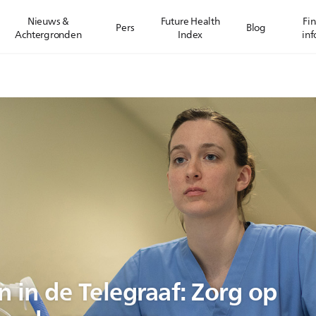
Nieuws &
Future Health
Fin
Pers
Blog
Achtergronden
Index
inf
 in de Telegraaf: Zorg op