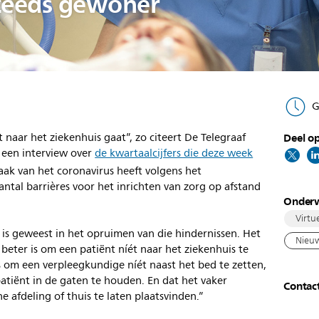
steeds gewoner
G
t naar het ziekenhuis gaat”, zo citeert De Telegraaf
Deel op
n een interview over
de kwartaalcijfers die deze week
raak van het coronavirus heeft volgens het
ntal barrières voor het inrichten van zorg op afstand
Onder
Virtu
r is geweest in het opruimen van die hindernissen. Het
Nieuw
beter is om een patiënt níét naar het ziekenhuis te
s om een verpleegkundige níét naast het bed te zetten,
atiënt in de gaten te houden. En dat het vaker
Contac
 afdeling of thuis te laten plaatsvinden.”