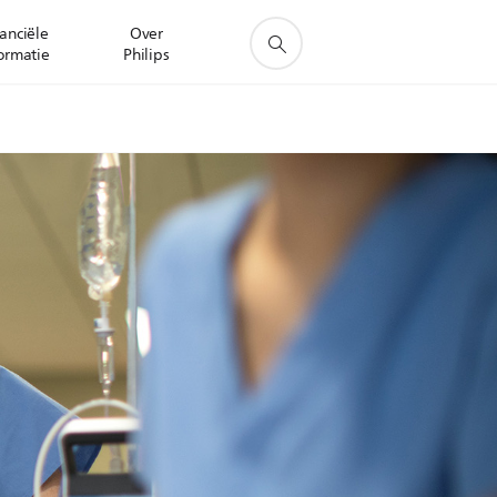
anciële
Over
ormatie
Philips