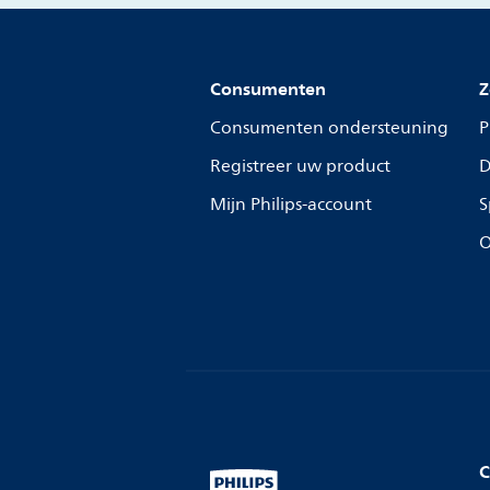
Consumenten
Z
Consumenten ondersteuning
P
Registreer uw product
D
Mijn Philips-account
S
O
C